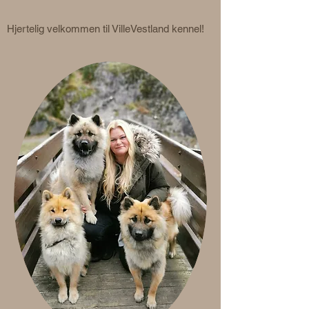
Hjertelig velkommen til VilleVestland kennel!