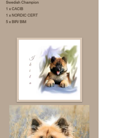
Swedish Champion
1 x CACIB
1 x NORDIC CERT
5 x BIR/ BIM