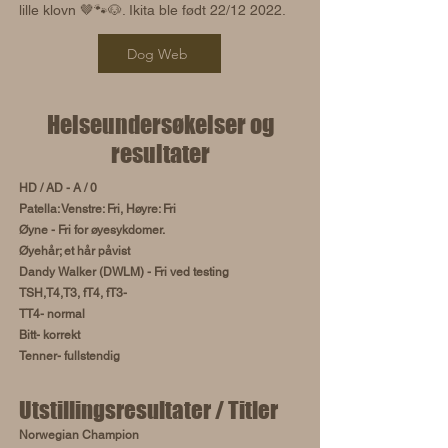
lille klovn 🤎🐾🐶. Ikita ble født 22/12 2022.
Dog Web
Helseundersøkelser og
resultater
HD / AD - A / 0
Patella: Venstre: Fri, Høyre: Fri
Øyne - Fri for øyesykdomer.
Øyehår; et hår påvist
Dandy Walker (DWLM) - Fri ved testing
TSH,T4,T3, fT4, fT3-
TT4- normal
Bitt- korrekt
Tenner- fullstendig
Utstillingsresultater / Titler
Norwegian Champion