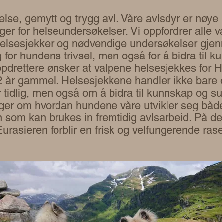
else, gemytt og trygg avl. Våre avlsdyr er nøye u
er for helseundersøkelser. Vi oppfordrer alle vå
 helsesjekker og nødvendige undersøkelser gje
g for hundens trivsel, men også for å bidra til 
ppdrettere ønsker at valpene helsesjekkes for 
 2 år gammel. Helsesjekkene handler ikke bar
tidlig, men også om å bidra til kunnskap og su
nger om hvordan hundene våre utvikler seg både 
on som kan brukes in fremtidig avlsarbeid. På 
Eurasieren forblir en frisk og velfungerende ras