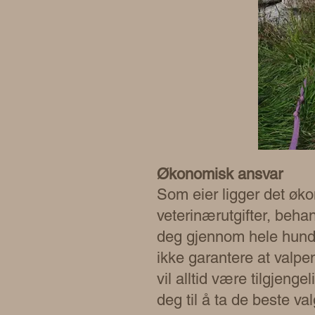
Økonomisk ansvar
Som eier ligger det øk
veterinærutgifter, beha
deg gjennom hele hunde
ikke garantere at valpen
vil alltid være tilgjenge
deg til å ta de beste va