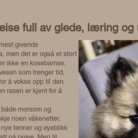
eise full av glede, læring og 
 mest givende
, men det er også et stort
 er ikke en kosebamse,
vesen som trenger tid,
or å vokse opp til den
 rasen er kjent for å
e både morsom og
skje noen våkenetter,
r nye tenner og øyeblikk
att på prøve. Men til