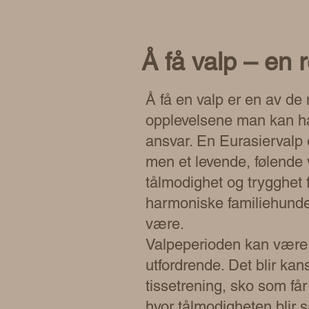
Å få valp – en r
Å få en valp er en av de
opplevelsene man kan ha
ansvar. En Eurasiervalp
men et levende, følende 
tålmodighet og trygghet f
harmoniske familiehunden
være.
Valpeperioden kan vær
utfordrende. Det blir kan
tissetrening, sko som få
hvor tålmodigheten blir s