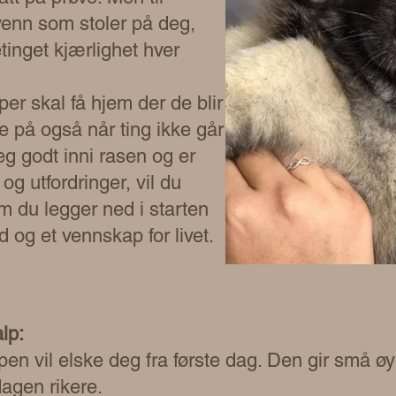
 venn som stoler på deg,
tinget kjærlighet hver
per skal få hjem der de blir
are på også når ting ikke går
eg godt inni rasen og er
og utfordringer, vil du
m du legger ned i starten
d og et vennskap for livet.
lp:
pen vil elske deg fra første dag. Den gir små øy
agen rikere.