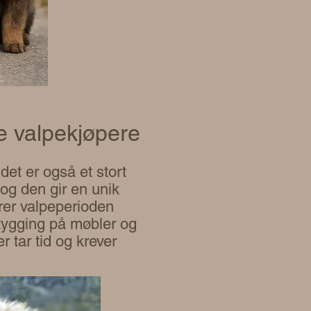
e valpekjøpere
et er også et stort
 og den gir en unik
ærer valpeperioden
 tygging på møbler og
r tar tid og krever