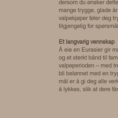
dersom du ønsker dette.
mange trygge, glade å
valpekjøper føler deg try
tilgjengelig for spørsmå
Et langvarig vennskap
Å eie en Eurasier gir ma
og et sterkt bånd til fa
valpeperioden – med tren
bli belønnet med en try
mål er å gi deg alle ver
å lykkes, slik at dere