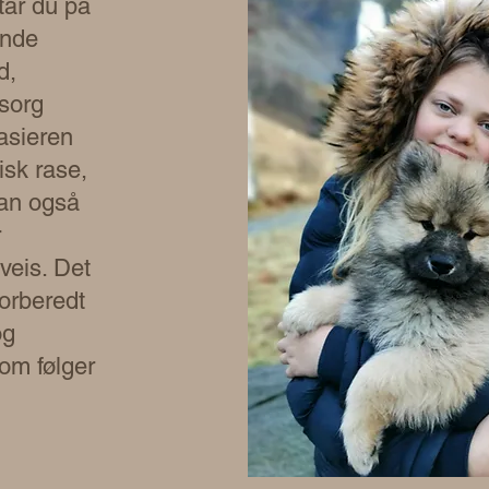
tar du på
ende
d,
sorg
asieren
risk rase,
an også
r
veis. Det
forberedt
og
om følger