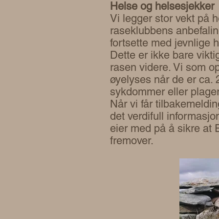
Helse og helsesjekker
Vi legger stor vekt på h
raseklubbens anbefaling
fortsette med jevnlige
Dette er ikke bare vikti
rasen videre. Vi som o
øyelyses når de er ca.
sykdommer eller plager 
Når vi får tilbakemeldi
det verdifull informasj
eier med på å sikre at 
fremover.