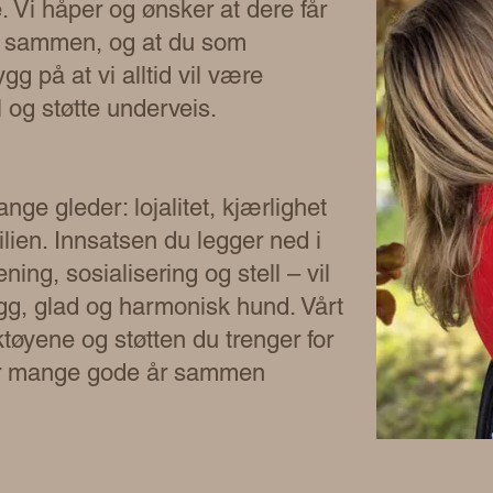
 Vi håper og ønsker at dere får
r sammen, og at du som
gg på at vi alltid vil være
l og støtte underveis.
nge gleder: lojalitet, kjærlighet
milien. Innsatsen du legger ned i
ing, sosialisering og stell – vil
gg, glad og harmonisk hund. Vårt
ktøyene og støtten du trenger for
 får mange gode år sammen