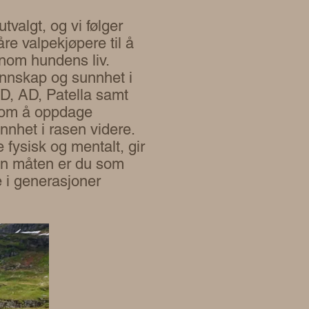
tvalgt, og vi følger
re valpekjøpere til å
nnom hundens liv.
kunnskap og sunnhet i
HD, AD, Patella samt
e om å oppdage
nnhet i rasen videre.
fysisk og mentalt, gir
den måten er du som
e i generasjoner